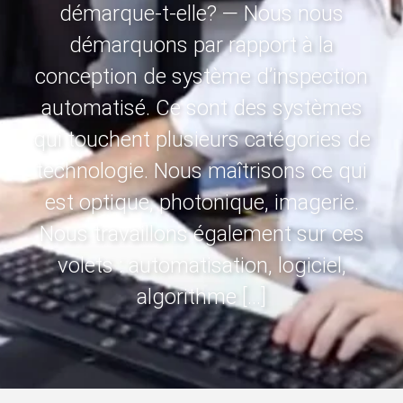
démarque-t-elle? — Nous nous
démarquons par rapport à la
conception de système d’inspection
automatisé. Ce sont des systèmes
qui touchent plusieurs catégories de
technologie. Nous maîtrisons ce qui
est optique, photonique, imagerie.
Nous travaillons également sur ces
volets : automatisation, logiciel,
algorithme […]